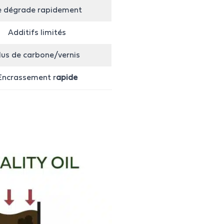
e dégrade rapidement
Additifs limités
lus de carbone/vernis
Encrassement r
apide