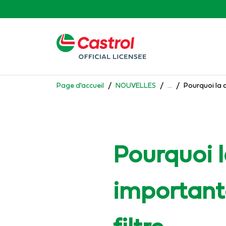
Aller au contenu
Page d'accueil
/
NOUVELLES
/
...
/
Pourquoi la q
Pourquoi la
important