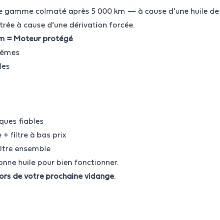
 de gamme colmaté après 5 000 km — à cause d’une huile de
ltrée à cause d’une dérivation forcée.
ium = Moteur protégé
rêmes
les
ques fiables
+ filtre à bas prix
iltre ensemble
onne huile pour bien fonctionner.
lors de votre prochaine vidange.